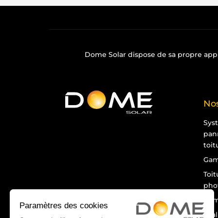
Dome Solar dispose de sa propre
app
Nos
Sys
pan
toit
Gam
Toit
pho
Gam
Éva