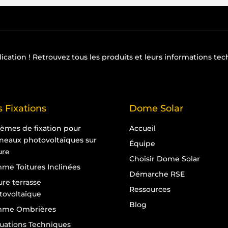
lication
! Retrouvez tous les produits et leurs informations te
 Fixations
Dome Solar
tèmes de fixation pour
Accueil
neaux photovoltaïques sur
Équipe
ure
Choisir Dome Solar
me Toitures Inclinées
Démarche RSE
ure terrasse
Ressources
tovoltaïque
Blog
me Ombrières
luations Techniques