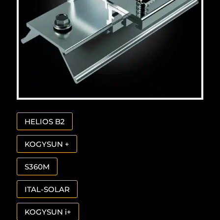
HELIOS B2
KOGYSUN +
S360M
ITAL-SOLAR
KOGYSUN i+