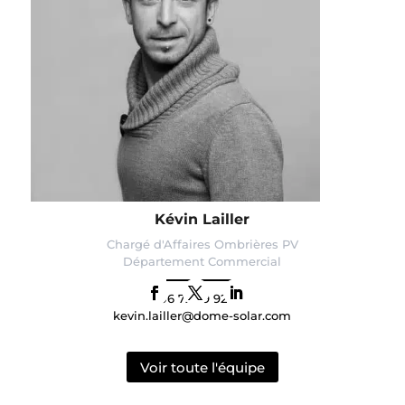
Kévin Lailler
Chargé d'Affaires Ombrières PV
Département Commercial
06 72 79 92 69
kevin.lailler@dome-solar.com
Voir toute l'équipe