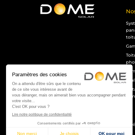
Nos
Sys
pan
toit
Gam
Toit
pho
Gam
Éva
Inst
rem
Mentions l