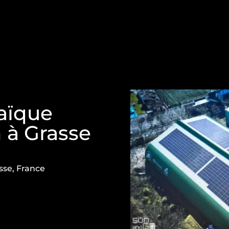
taïque
n à Grasse
sse, France