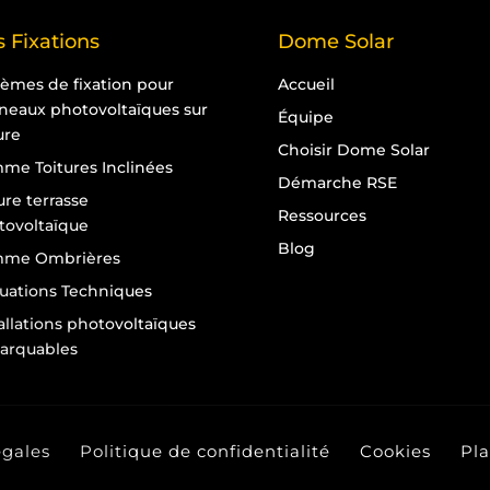
 Fixations
Dome Solar
tèmes de fixation pour
Accueil
neaux photovoltaïques sur
Équipe
ure
Choisir Dome Solar
me Toitures Inclinées
Démarche RSE
ure terrasse
Ressources
tovoltaïque
Blog
me Ombrières
luations Techniques
allations photovoltaïques
arquables
égales
Politique de confidentialité
Cookies
Pla