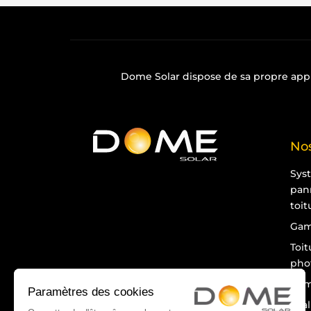
Dome Solar dispose de sa propre
app
Nos
Sys
pan
toit
Gam
Toit
pho
Gam
Éva