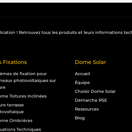
lication
! Retrouvez tous les produits et leurs informations te
 Fixations
Dome Solar
tèmes de fixation pour
Accueil
neaux photovoltaïques sur
Équipe
ure
Choisir Dome Solar
me Toitures Inclinées
Démarche RSE
ure terrasse
Ressources
tovoltaïque
Blog
me Ombrières
luations Techniques