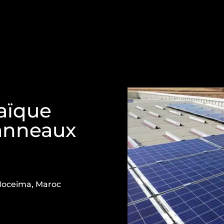
taïque
panneaux
Hoceima, Maroc