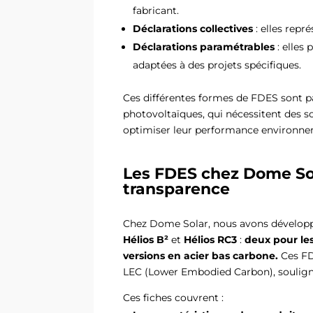
fabricant.
Déclarations collectives
: elles repr
Déclarations paramétrables
: elles
adaptées à des projets spécifiques.
Ces différentes formes de FDES sont pa
photovoltaïques, qui nécessitent des s
optimiser leur performance environne
Les FDES chez Dome So
transparence
Chez Dome Solar, nous avons dévelo
Hélios B²
et
Hélios RC3
:
deux pour les
versions en acier bas carbone.
Ces FD
LEC (Lower Embodied Carbon), souligna
Ces fiches couvrent :