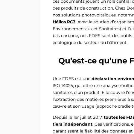
ces documents jouent un rôle central 
des produits de construction. Chez Do
nos solutions photovoltaïques, notam
Hélios RC3
. Avec le soutien d’organis
Environnementaux et Sanitaires) et l’u
bas carbone, nos FDES sont des outils
écologique du secteur du bâtiment.
Qu’est-ce qu’une F
Une FDES est une
déclaration enviro
ISO 14025, qui offre une analyse mult
sanitaires d’un produit. Elle couvre l’e
l’extraction des matières premières à sa
œuvre et son usage (approche cradle t
Depuis le 1er juillet 2017,
toutes les FD
tiers indépendant
. Ces vérification
garantissent la fiabilité des données e