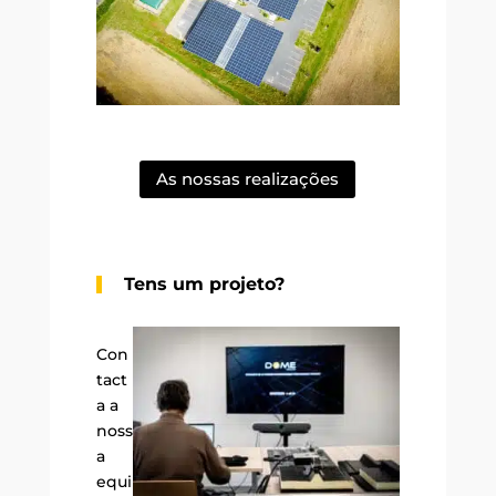
As nossas realizações
Tens um projeto?
Con
tact
a a
noss
a
equi