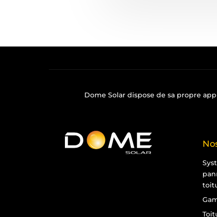
Dome Solar dispose de sa propre
app
Nos
Sys
pan
toit
Gam
Toit