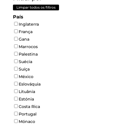
Limpar todos os filtros
País
Inglaterra
França
Gana
Marrocos
Palestina
Suécia
Suíça
México
Eslováquia
Lituânia
Estónia
Costa Rica
Portugal
Mónaco