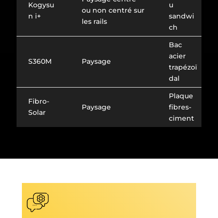
Kogysu
u
ou non centré sur
n i+
sandwi
les rails
ch
Bac
acier
S360M
Paysage
trapézoï
dal
Plaque
Fibro-
Paysage
fibres-
Solar
ciment