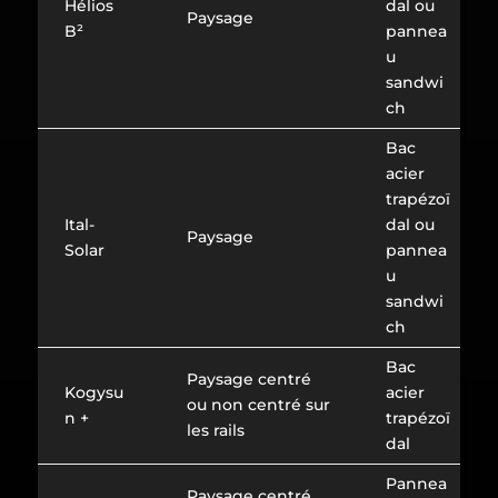
Hélios
dal ou
Paysage
B²
pannea
u
sandwi
ch
Bac
acier
trapézoï
Ital-
dal ou
Paysage
Solar
pannea
u
sandwi
ch
Bac
Paysage centré
Kogysu
acier
ou non centré sur
n +
trapézoï
les rails
dal
Pannea
Paysage centré