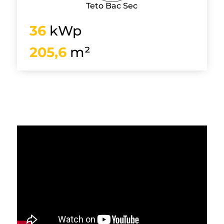
Teto Bac Sec
36
kWp
205,6
m²