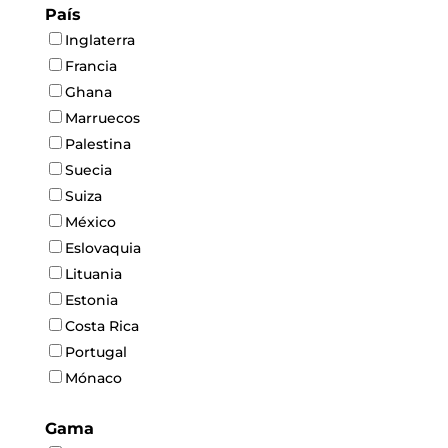
País
Inglaterra
Francia
Ghana
Marruecos
Palestina
Suecia
Suiza
México
Eslovaquia
Lituania
Estonia
Costa Rica
Portugal
Mónaco
Gama