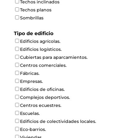
Techos inclinados
Techos planos
Sombrillas
Tipo de edificio
Edificios agrícolas.
Edificios logísticos.
Cubiertas para aparcamientos.
Centros comerciales.
Fábricas.
Empresas.
Edificios de oficinas.
Complejos deportivos.
Centros ecuestres.
Escuelas.
Edificios de colectividades locales.
Eco-barrios.
Viviendas.