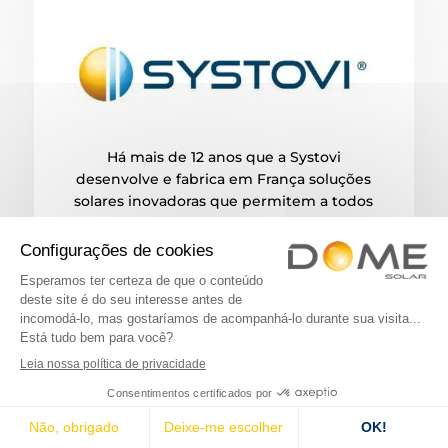
Há mais de 12 anos que a Systovi
desenvolve e fabrica em França soluções
solares inovadoras que permitem a todos
produzir localmente energia verde e
consumi-la quando e onde for
necessário. A Systovi oferece uma gama
completa de soluções fotovoltaicas que
se adaptam facilmente a todas as casas
novas ou em renovação. As soluções
fotovoltaicas da Systovi podem ser
instaladas no telhado, integradas no
edifício ou no solo, e são também
adequadas para terraços de telhado para
casas contemporâneas e extensões.