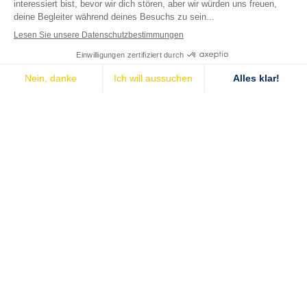
PROJEKT MIT
AUSWIRKUNGEN
BETEILIGT?
Das Ziel des Planet Passionate
Community Fund ist es, unser
Fachwissen zu nutzen, um einen
positiven Einfluss auf die Menschen in
unseren lokalen Gemeinschaften zu
haben.
Wenn Sie an einem Projekt mit
Auswirkungen beteiligt sind, das die
Umwelt oder lokale
Wohltätigkeitsorganisationen
unterstützt, Bildung fördert oder auf