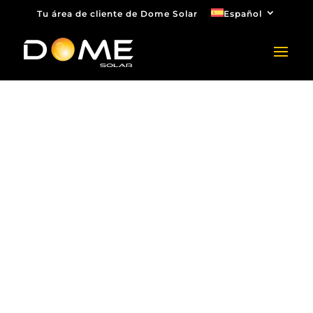
Tu área de cliente de Dome Solar
Español
Solicitud de
presupuesto de
sistema de
sombreado