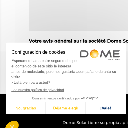
Votre avis général sur la société Dome So
Terrible
Pas si bien
Neutre
Très bien
Excellent
Envoyer
¡Dome Solar tiene su propia
apl