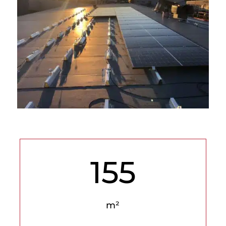
155
m²