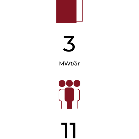
3
MWt/år
11