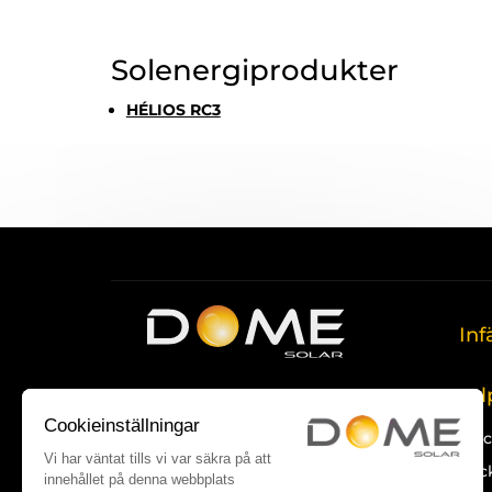
Solenergiprodukter
HÉLIOS RC3
Inf
sol
Sol
Rack