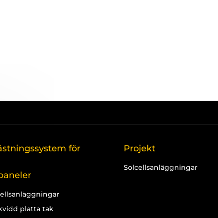
ästningssystem för
Projekt
Solcellsanläggningar
paneler
cellsanläggningar
vidd platta tak