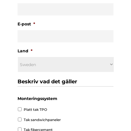
E-post
*
Land
*
Beskriv vad det gäller
Monteringssystem
Platt tak TPO
Tak sandwichpaneler
Tak fibercement